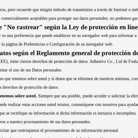
tros, pero recuerde que ningún método de transmisión a través de Internet o 
s comercialmente aceptables para proteger sus datos personales, no podemos gara
de "No rastrear" según la Ley de protección en lí
s una preferencia que puede establecer en su navegador web para informar a lo
do la página de Preferencias o Configuración de su navegador web.
datos según el Reglamento general de protección 
EE), tiene ciertos derechos de protección de datos. Adhesivo Co., Ltd de Fos
mitar el uso de sus Datos personales.
les que tenemos sobre usted y si desea que se eliminen de nuestros sistemas, c
es derechos de protección de datos:
 tenemos sobre usted.
Siempre que sea posible, puede acceder o solicitar la eli
uede realizar estas acciones usted mismo, comuníquese con nosotros para ayudar
ue se rectifique su información si dicha información es inexacta o incompleta.
rse a nuestro procesamiento de sus datos personales.
icitar que restrinjamos el procesamiento de su información personal.